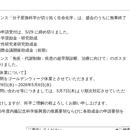
レンス「分子変換科学が切り拓く生命化学」は、盛会のうちに無事終了
の申請受付は、5/29 に締め切りました。
念科学奨励金・研究助成
念女性研究者研究助成金
念国際会議開催助成金（前期）
レンス「免疫・代謝制御：疾患の超早期診断、治療に向けて」のポスタ
りました。
休業について】
間をゴールデンウィーク休業とさせていただきます。
9日(水)～2026年5月6日(水)
問い合わせ等につきましては、5月7日(木)より順次対応させていただ
けしますが、何卒ご理解の程よろしくお願い申し上げます。
026年度内藤記念科学振興賞の推薦要領ならびに各助成金の申請要領を
レンス「免疫・代謝制御：疾患の超早期診断、治療に向けて」のポスタ