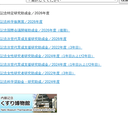
ました。
月) 23:59まで応募を受け付けています。皆様からのご応募をお待ちしてお
記念特定研究助成金／2026年度
学振興賞は、
記念科学振興賞／2026年度
ーマティブ生命分子研究所(WPI-ITbM)
記念国際会議開催助成金／2026年度（後期）
 博士に決定いたしました。
記念次世代育成支援研究助成金／2026年度
と詳細ページをご覧いただけます。）
レンス ポスター発表者募集は締め切りました。
記念次世代育成支援研究助成金／2022年度（3年目）
らせ】
記念女性研究者研究助成金／2024年度（1年目および2年目）
勝手ながら下記の期間中、業務をお休みさせていただきます。
記念次世代育成支援研究助成金／2024年度（1年目および2年目）
0日(火)～2026年1月4日(日)
お問い合わせにつきましては、2026年1月5日(月)より順次対応いた
記念女性研究者研究助成金／2022年度（3年目）
記念科学奨励金・研究助成／2024年度
ますが、何卒ご了承くださいますようお願い申し上げます。
記念科学奨励金・研究助成／2026年度
レンス「分子変換科学が切り拓く生命化学」
のポスター発表者募集を開
記念女性研究者研究助成金／2026年度
木) 23：59まで応募を受け付けています。皆様からのご応募をお待ちして
記念国際会議開催助成金／2026年度（前期）
記念女性研究者研究助成金／2024年度（3年目）
レンス「ゲノム編集が切り拓く生命科学」は、盛会のうちに無事終了い
記念次世代育成支援研究助成金／2025年度（2年目）