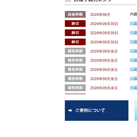
ー発表者募集を開始し
2026年4月20日(
ります。
内藤
2026年08月
2026/02/03
2025年度内藤記念科
内藤
2026年09月30日
名古屋大学トランスフォ
内藤
2026年09月30日
拠点長/教授 吉村 崇
内藤
（本文をクリックする
2026年09月30日
2026/01/16
第55回内藤コンファ
内藤
2026年09月末日
2025/12/22
【年末年始休業のお知
内藤
2026年09月末日
年末年始にあたり誠に
内藤
2026年09月末日
期間：2025年12月3
この間にいただきました
内藤
2026年09月末日
します。
内藤
2026年09月末日
ご不便をおかけいたし
内藤
2026年10月上旬
2025/11/04
第55回内藤コンファ
内藤
始しました。
2026年10月上旬
2026年1月15日(
内藤
2026年10月上旬
おります。
内藤
2026年12月
2025/10/14
第54回内藤コンファ
内藤
2026年12月
たしました。