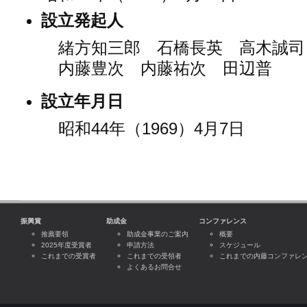
設立発起人
緒方知三郎 石橋長英 高木誠
内藤豊次 内藤祐次 田辺普
設立年月日
昭和44年（1969）4月7日
振興賞
助成金
コンファレンス
推薦要領
助成金事業のご案内
概要
2025年度受賞者
申請方法
スケジュール
これまでの受賞者
これまでの受領者
これまでの内藤コンファレ
よくあるお問合せ