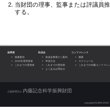
当財団の理事、監事または評議員
する。
振興賞
助成金
コンファレンス
推薦要領
助成金事業のご案内
概要
2025年度受賞者
申請方法
スケジュール
これまでの受賞者
これまでの受領者
これまでの内藤コンファレ
よくあるお問合せ
内藤記念科学振興財団
公益財団法人
copyright©1969-2026 Th