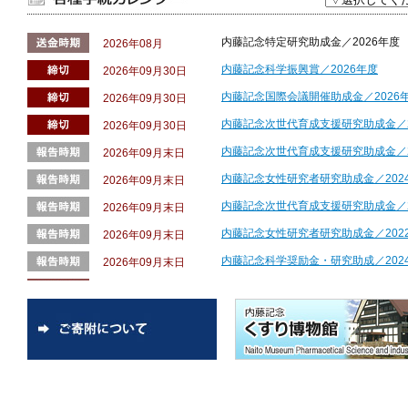
願い申し上げます。
本WEBサイト上に2026年度内藤
2026/04/01
内藤記念特定研究助成金／2026年度
2026年08月
びに各助成金の申請要領を掲載しま
内藤記念科学振興賞／2026年度
2026年09月30日
第56回内藤コンファレンス「免疫
2026/02/24
内藤記念国際会議開催助成金／2026
2026年09月30日
断、治療に向けて」のポスター発表
内藤記念次世代育成支援研究助成金／2
2026年09月30日
2026年4月20日(月) 23:59ま
内藤記念次世代育成支援研究助成金／2
2026年09月末日
らのご応募をお待ちしております。
内藤記念女性研究者研究助成金／202
2026年09月末日
2025年度内藤記念科学振興賞は、
2026/02/03
内藤記念次世代育成支援研究助成金／2
2026年09月末日
名古屋大学トランスフォーマティブ生命
拠点長/教授 吉村 崇 博士に決定
内藤記念女性研究者研究助成金／202
2026年09月末日
（本文をクリックすると詳細ページ
内藤記念科学奨励金・研究助成／202
2026年09月末日
第55回内藤コンファレンス ポスタ
2026/01/16
内藤記念科学奨励金・研究助成／202
2026年10月上旬
た。
内藤記念女性研究者研究助成金／202
2026年10月上旬
【年末年始休業のお知らせ】
2025/12/22
内藤記念国際会議開催助成金／2026
2026年10月上旬
年末年始にあたり誠に勝手ながら下
内藤記念女性研究者研究助成金／202
2026年12月
させていただきます。
内藤記念次世代育成支援研究助成金／2
2026年12月
期間：2025年12月30日(火)～20