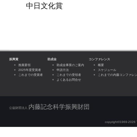
中日文化賞
振興賞
助成金
コンファレンス
推薦要領
助成金事業のご案内
概要
2025年度受賞者
申請方法
スケジュール
これまでの受賞者
これまでの受領者
これまでの内藤コンファレ
よくあるお問合せ
内藤記念科学振興財団
公益財団法人
copyright©1969-2026 Th