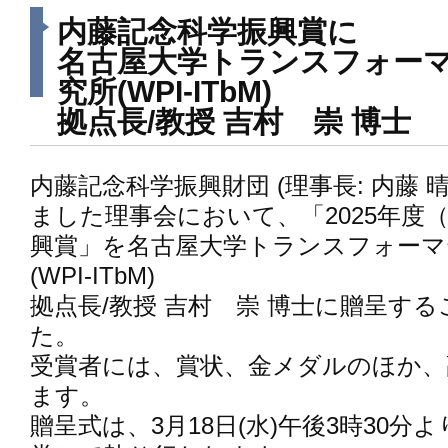
内藤記念科学振興賞に
名古屋大学トランスフォー
究所(WPI-ITbM)
拠点長/教授 吉村 崇 博士
内藤記念科学振興財団 (理事長: 内藤 
ました理事会において、「2025年度
興賞」を名古屋大学トランスフォーマ
(WPI-ITbM)
拠点長/教授 吉村 崇 博士に贈呈す
た。
受賞者には、賞状、金メダルのほか、副
ます。
贈呈式は、3月18日(水)午後3時30