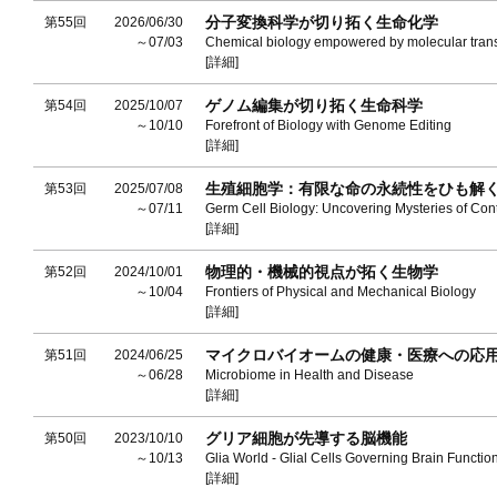
分子変換科学が切り拓く生命化学
第55回
2026/06/30
～07/03
Chemical biology empowered by molecular trans
[詳細]
ゲノム編集が切り拓く生命科学
第54回
2025/10/07
～10/10
Forefront of Biology with Genome Editing
[詳細]
生殖細胞学：有限な命の永続性をひも解
第53回
2025/07/08
～07/11
Germ Cell Biology: Uncovering Mysteries of Cont
[詳細]
物理的・機械的視点が拓く生物学
第52回
2024/10/01
～10/04
Frontiers of Physical and Mechanical Biology
[詳細]
マイクロバイオームの健康・医療への応
第51回
2024/06/25
～06/28
Microbiome in Health and Disease
[詳細]
グリア細胞が先導する脳機能
第50回
2023/10/10
～10/13
Glia World - Glial Cells Governing Brain Function
[詳細]