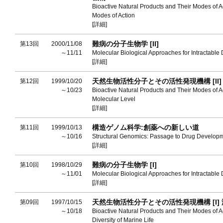
Bioactive Natural Products and Their Modes of Act
Modes of Action
[詳細]
難病の分子生物学 [II]
第13回
2000/11/08
～11/11
Molecular Biological Approaches for Intractable D
[詳細]
天然生物活性分子とその活性発現機構 [II
第12回
1999/10/20
～10/23
Bioactive Natural Products and Their Modes of Acti
Molecular Level
[詳細]
構造ゲノム科学:創薬への新しい道
第11回
1999/10/13
～10/16
Structural Genomics: Passage to Drug Develop
[詳細]
難病の分子生物学 [I]
第10回
1998/10/29
～11/01
Molecular Biological Approaches for Intractable D
[詳細]
天然⽣物活性分⼦とその活性発現機構 [I
第09回
1997/10/15
～10/18
Bioactive Natural Products and Their Modes of Act
Diversity of Marine Life