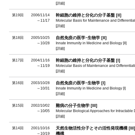
[詳細]
幹細胞の維持と分化の分子基盤 [II]
第19回
2006/11/14
～11/17
Molecular Basis for Maintenance and Differentiati
[詳細]
自然免疫の医学･生物学 [II]
第18回
2005/10/25
～10/28
Innate Immunity in Medicine and Biology [II]
[詳細]
幹細胞の維持と分化の分子基盤 [I]
第17回
2004/11/16
～11/19
Molecular Basis of Maintenance and Differentiatio
[詳細]
自然免疫の医学･生物学 [I]
第16回
2003/10/28
～10/31
Innate Immunity in Medicine and Biology [I]
[詳細]
難病の分子生物学 [III]
第15回
2002/10/02
～10/05
Molecular Biological Approaches for Intractable D
[詳細]
天然生物活性分子とその活性発現機構 [II
第14回
2001/10/16
機構
～10/19