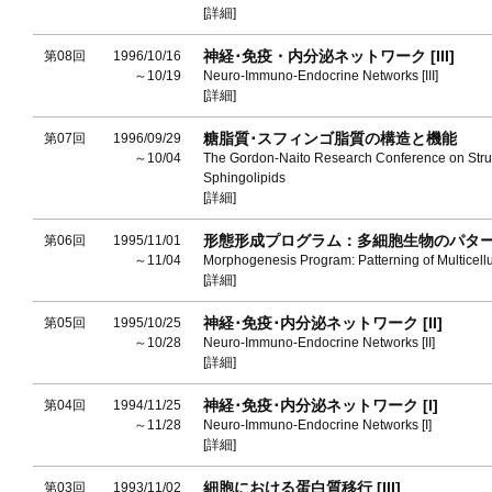
[詳細]
神経･免疫・内分泌ネットワーク [III]
第08回
1996/10/16
～10/19
Neuro-Immuno-Endocrine Networks [III]
[詳細]
糖脂質･スフィンゴ脂質の構造と機能
第07回
1996/09/29
～10/04
The Gordon-Naito Research Conference on Struct
Sphingolipids
[詳細]
形態形成プログラム：多細胞生物のパタ
第06回
1995/11/01
～11/04
Morphogenesis Program: Patterning of Multicell
[詳細]
神経･免疫･内分泌ネットワーク [II]
第05回
1995/10/25
～10/28
Neuro-Immuno-Endocrine Networks [II]
[詳細]
神経･免疫･内分泌ネットワーク [I]
第04回
1994/11/25
～11/28
Neuro-Immuno-Endocrine Networks [I]
[詳細]
細胞における蛋白質移行 [III]
第03回
1993/11/02