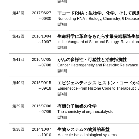
[詳細]
非コードRNA：生物学、化学、そして疾
第43回
2017/06/27
～06/30
Noncoding RNA：Biology, Chemistry, & Disease
[詳細]
生命科学に革命をもたらす最先端構造生
第42回
2016/10/04
～10/07
In the Vanguard of Structural Biology: Revolutio
[詳細]
がんの多様性・可塑性と治療抵抗性
第41回
2016/07/05
～07/08
Cancer Heterogeneity and Plasticity: Relevance
[詳細]
エピジェネティクス ヒストン・コードか
第40回
2015/09/15
～09/18
Epigenetics-From Histone Code to Therapeutic S
[詳細]
有機分子触媒の化学
第39回
2015/07/06
～07/09
The chemistry of organocatalysts
[詳細]
生物システムの物質的基盤
第38回
2014/10/07
～10/10
Molecule-based biological systems