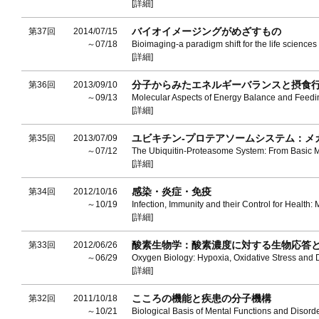
[詳細]
バイオイメージングがめざすもの
第37回
2014/07/15
～07/18
Bioimaging-a paradigm shift for the life sciences
[詳細]
分子からみたエネルギーバランスと摂食
第36回
2013/09/10
～09/13
Molecular Aspects of Energy Balance and Feedi
[詳細]
ユビキチン‐プロテアソームシステム：メ
第35回
2013/07/09
～07/12
The Ubiquitin-Proteasome System: From Basic 
[詳細]
感染・炎症・免疫
第34回
2012/10/16
～10/19
Infection, Immunity and their Control for Health
[詳細]
酸素生物学：酸素濃度に対する生物応答
第33回
2012/06/26
～06/29
Oxygen Biology: Hypoxia, Oxidative Stress and
[詳細]
こころの機能と疾患の分子機構
第32回
2011/10/18
～10/21
Biological Basis of Mental Functions and Disord