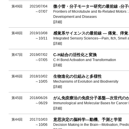
微小管・分子モーター研究の最前線 -分
第49回
2023/07/04
～07/07
Frontiers of Microtubule and Its-Related Motors :
Development and Diseases
[詳細]
感覚系サイエンスの最前線 ― 痛覚、痒
第48回
2019/10/08
～10/11
Integrated Sensory Sciences―Pain, Itch, Smell 
[詳細]
C-H結合の活性化と変換
第47回
2019/07/02
～07/05
C-H Bond Activation and Transformation
[詳細]
生物進化の仕組みと多様性
第46回
2018/10/02
～10/05
Mechanisms of Evolution and Biodiversity
[詳細]
がん免疫療法の免疫分子基盤―次世代の
第45回
2018/06/26
～06/29
Immunological and Molecular Bases for Cancer
[詳細]
意思決定の脳科学―動機、予測と学習
第44回
2017/10/03
～10/06
Decision Making in the Brain―Motivation, Predi