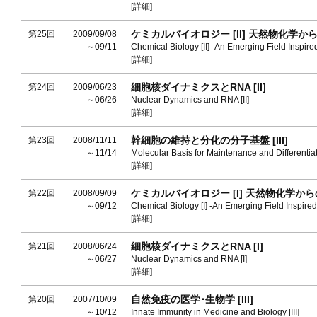
[詳細]
ケミカルバイオロジー [II] 天然物化学か
第25回
2009/09/08
～09/11
Chemical Biology [II] -An Emerging Field Inspire
[詳細]
細胞核ダイナミクスとRNA [II]
第24回
2009/06/23
～06/26
Nuclear Dynamics and RNA [II]
[詳細]
幹細胞の維持と分化の分子基盤 [III]
第23回
2008/11/11
～11/14
Molecular Basis for Maintenance and Differentiati
[詳細]
ケミカルバイオロジー [I] 天然物化学か
第22回
2008/09/09
～09/12
Chemical Biology [I] -An Emerging Field Inspire
[詳細]
細胞核ダイナミクスとRNA [I]
第21回
2008/06/24
～06/27
Nuclear Dynamics and RNA [I]
[詳細]
自然免疫の医学･生物学 [III]
第20回
2007/10/09
～10/12
Innate Immunity in Medicine and Biology [III]