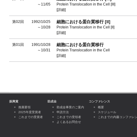
～11/05
Protein Translocation in the Cell [III]
[詳細]
細胞における蛋白質移行 [II]
第02回
1992/10/25
～10/28
Protein Translocation in the Cell [II]
[詳細]
細胞における蛋白質移行
第01回
1991/10/28
～10/31
Protein Translocation in the Cell
[詳細]
振興賞
助成金
コンファレンス
推薦要領
助成金事業のご案内
概要
2025年度受賞者
申請方法
スケジュール
これまでの受賞者
これまでの受領者
これまでの内藤コンファレ
よくあるお問合せ