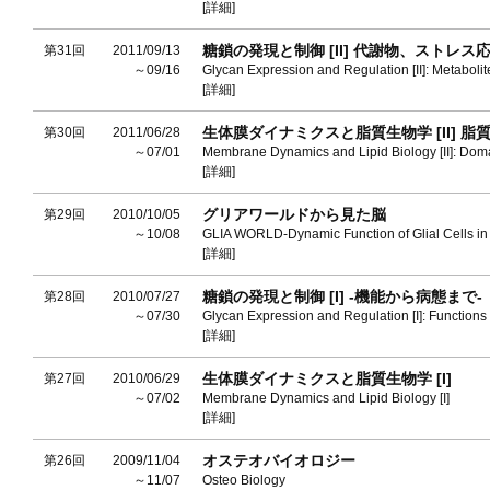
[詳細]
糖鎖の発現と制御 [II] 代謝物、ストレ
第31回
2011/09/13
～09/16
Glycan Expression and Regulation [II]: Metabol
[詳細]
生体膜ダイナミクスと脂質生物学 [II] 
第30回
2011/06/28
～07/01
Membrane Dynamics and Lipid Biology [II]: Dom
[詳細]
グリアワールドから見た脳
第29回
2010/10/05
～10/08
GLIA WORLD-Dynamic Function of Glial Cells in 
[詳細]
糖鎖の発現と制御 [I] -機能から病態まで-
第28回
2010/07/27
～07/30
Glycan Expression and Regulation [I]: Functio
[詳細]
生体膜ダイナミクスと脂質生物学 [I]
第27回
2010/06/29
～07/02
Membrane Dynamics and Lipid Biology [I]
[詳細]
オステオバイオロジー
第26回
2009/11/04
～11/07
Osteo Biology