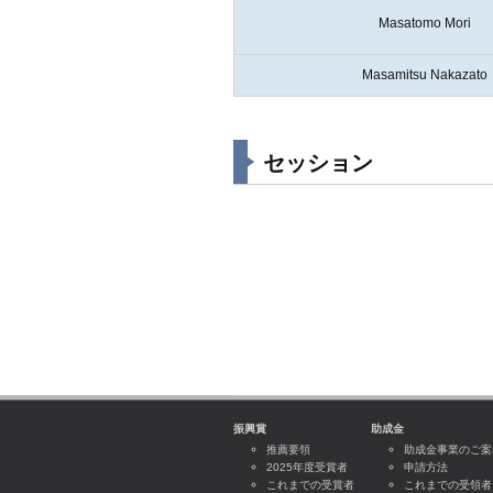
Masatomo Mori
Masamitsu Nakazato
セッション
振興賞
助成金
推薦要領
助成金事業のご案
2025年度受賞者
申請方法
これまでの受賞者
これまでの受領者