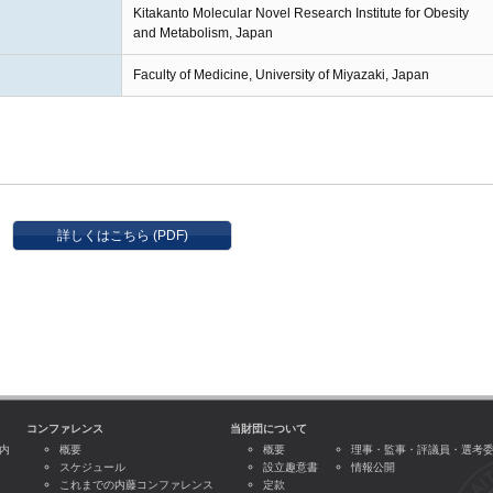
Kitakanto Molecular Novel Research Institute for Obesity
and Metabolism, Japan
Faculty of Medicine, University of Miyazaki, Japan
詳しくはこちら (PDF)
コンファレンス
当財団について
内
概要
概要
理事・監事・評議員・選考
スケジュール
設立趣意書
情報公開
これまでの内藤コンファレンス
定款