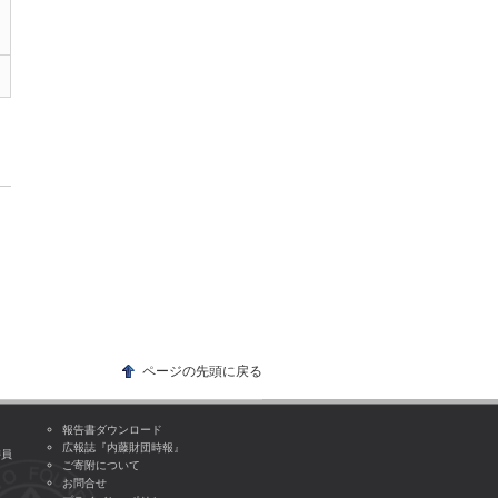
ページの先頭に戻る
報告書ダウンロード
広報誌『内藤財団時報』
委員
ご寄附について
お問合せ