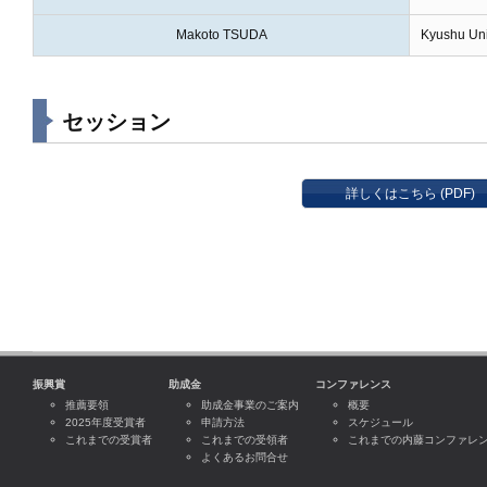
Makoto TSUDA
Kyushu Uni
セッション
詳しくはこちら (PDF)
振興賞
助成金
コンファレンス
推薦要領
助成金事業のご案内
概要
2025年度受賞者
申請方法
スケジュール
これまでの受賞者
これまでの受領者
これまでの内藤コンファレ
よくあるお問合せ