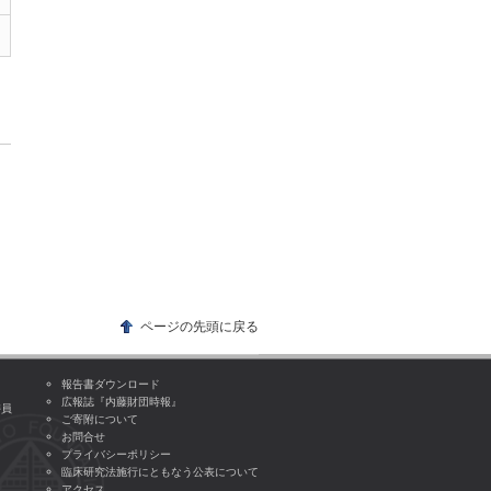
ページの先頭に戻る
報告書ダウンロード
広報誌『内藤財団時報』
委員
ご寄附について
お問合せ
プライバシーポリシー
臨床研究法施行にともなう公表について
アクセス