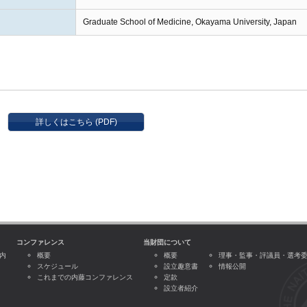
Graduate School of Medicine, Okayama University, Japan
詳しくはこちら (PDF)
コンファレンス
当財団について
内
概要
概要
理事・監事・評議員・選考
スケジュール
設立趣意書
情報公開
これまでの内藤コンファレンス
定款
設立者紹介