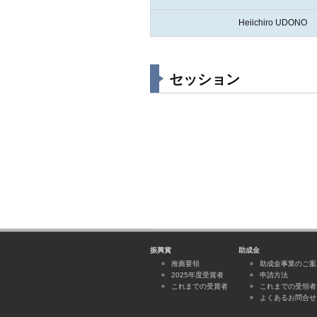
Heiichiro UDONO
セッション
振興賞
助成金
推薦要領
助成金事業のご案
2025年度受賞者
申請方法
これまでの受賞者
これまでの受領者
よくあるお問合せ