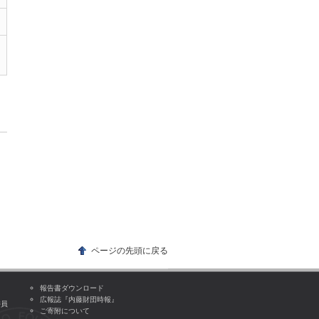
ページの先頭に戻る
報告書ダウンロード
広報誌『内藤財団時報』
委員
ご寄附について