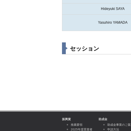
Hideyuki SAYA
Yasuhiro YAMADA
セッション
振興賞
助成金
推薦要領
助成金事業のご案
2025年度受賞者
申請方法