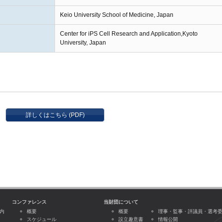
Keio University School of Medicine, Japan
Center for iPS Cell Research and Application,Kyoto
University, Japan
詳しくはこちら (PDF)
コンファレンス
当財団について
内
概要
概要
理事・監事・評議員・選考
スケジュール
設立趣意書
情報公開