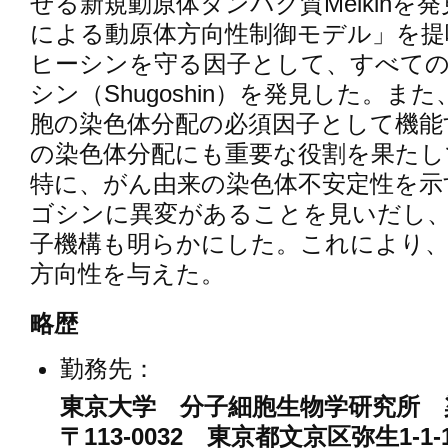
せる新規動原体タンパク質Meikinを
による動原体方向性制御モデル」を提
ヒーシンを守る因子として、すべて
シン（Shugoshin）を発見した。
胞の染色体分配の必須因子として機能
の染色体分配にも重要な役割を果たし
特に、がん由来の染色体不安定性を示
ゴシンに異変があることを見いだし
子機構も明らかにした。これにより
方向性を与えた。
略歴
勤務先：
東京大学 分子細胞生物学研究所 
〒113-0032 東京都文京区弥生1-1-