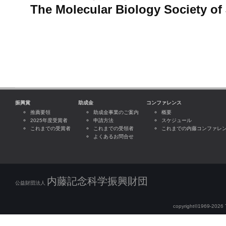
The Molecular Biology Society of
振興賞
助成金
コンファレンス
推薦要領
助成金事業のご案内
概要
2025年度受賞者
申請方法
スケジュール
これまでの受賞者
これまでの受領者
これまでの内藤コンファレ
よくあるお問合せ
内藤記念科学振興財団
公益財団法人
copyright©1969-2026 Th